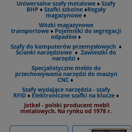
Uniwersalne szafy metalowe
♦
Szafy
BHP
♦
Szafki szkolne
♦
Regały
magazynowe
♦
Wózki magazynowe
transportowe
♦
Pojemniki do segregacji
odpadów
♦
Szafy do komputerów przemysłowych
♦
Ścianki narzędziowe
♦
Zawieszki do
narzędzi
♦
Specjalistyczne meble do
przechowywania narzędzi do maszyn
CNC
♦
Szafy wydające narzędzia - szafy
RFID
♦
Elektroniczne szafki na klucze
♦
Jotkel - polski producent mebli
metalowych. Na rynku od 1978 r.