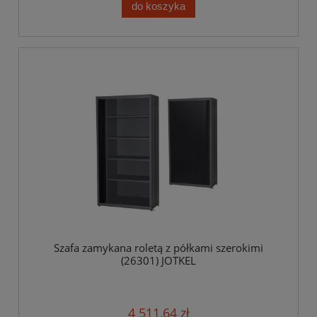
do koszyka
Szafa zamykana roletą z półkami szerokimi
(26301) JOTKEL
4 511,64 zł