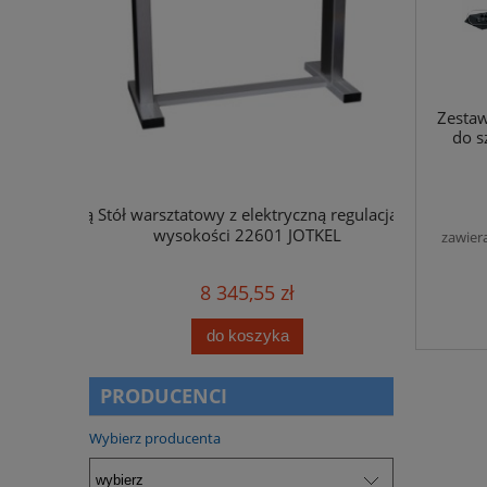
Zesta
do s
ną regulacją
Stół warsztatowy z elektryczną regulacją
Skrzynka na l
OTKEL
wysokości 22601 JOTKEL
zawier
8 345,55 zł
do koszyka
PRODUCENCI
Wybierz producenta