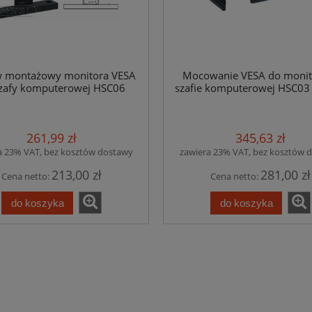
w montażowy monitora VESA
Mocowanie VESA do monit
zafy komputerowej HSC06
szafie komputerowej HSC03
261,99 zł
345,63 zł
isty i paczki - 23001 - Jotkel
Skrzynka na listy i paczki - 23002 - Jo
D
D
a 23% VAT, bez kosztów dostawy
zawiera 23% VAT, bez kosztów 
213,00 zł
281,00 zł
Cena netto:
Cena netto:
1 291,50 zł
1 494,45 zł
do koszyka
do koszyka
do koszyka
do koszyka