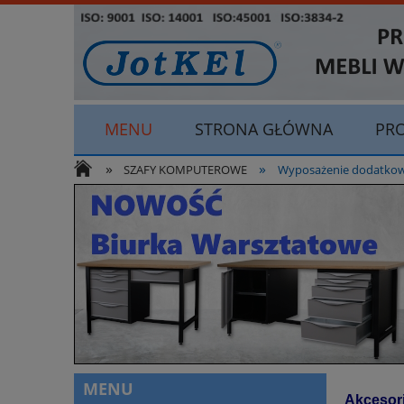
MENU
STRONA GŁÓWNA
PR
»
»
ODSTĄP OD UMOWY TUTAJ
SZAFY KOMPUTEROWE
Wyposażenie dodatkow
MENU
Akcesori