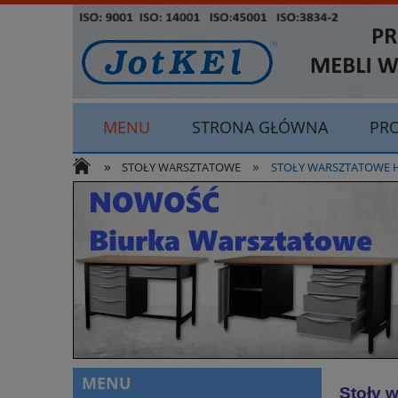
MENU
STRONA GŁÓWNA
PR
»
»
ODSTĄP OD UMOWY TUTAJ
STOŁY WARSZTATOWE
STOŁY WARSZTATOWE HSS
MENU
Stoły 