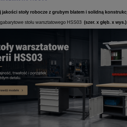
 jakości
stoły robocze z grubym blatem
i solidną konstruk
gabarytowe stołu warsztatowego HSS03
(szer. x głęb. x wys