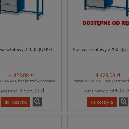
isty i paczki - 23001 - Jotkel
Skrzynka na listy i paczki - 23002 - Jo
D
D
 warsztatowy 22005 JOTKEL
Stół warsztatowy 22005 JO
1 291,50 zł
1 494,45 zł
do koszyka
do koszyka
4 423,08 zł
4 423,08 zł
a 23% VAT, bez kosztów dostawy
zawiera 23% VAT, bez kosztów 
3 596,00 zł
3 596,00 z
Cena netto:
Cena netto:
do koszyka
do koszyka