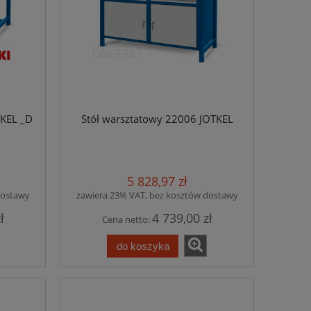
tkel
Skrzynka na listy i paczki - 23002 - Jotkel
Skrzynka na listy i p
TKEL _D
Stół warsztatowy 22006 JOTKEL
1 494,45 zł
1 291
do koszyka
do ko
5 828,97 zł
dostawy
zawiera 23% VAT, bez kosztów dostawy
ł
4 739,00 zł
Cena netto:
do koszyka