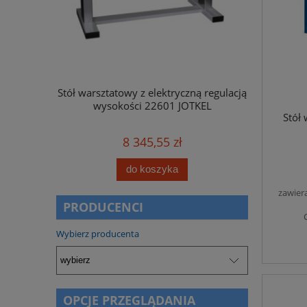
ną regulacją
Stół warsztatowy z elektryczną regulacją
Skrzynka na l
OTKEL
wysokości 22601 JOTKEL
Stół
8 345,55 zł
do koszyka
zawier
PRODUCENCI
Wybierz producenta
OPCJE PRZEGLĄDANIA