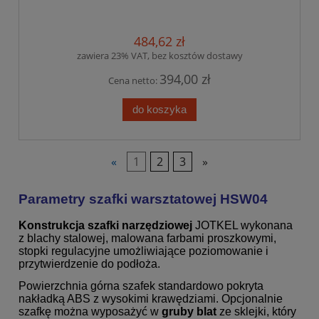
484,62 zł
zawiera 23% VAT, bez kosztów dostawy
394,00 zł
Cena netto:
do koszyka
«
1
2
3
»
Parametry szafki warsztatowej HSW04
Konstrukcja szafki narzędziowej
JOTKEL wykonana
z blachy stalowej, malowana farbami proszkowymi,
stopki regulacyjne umożliwiające poziomowanie i
przytwierdzenie do podłoża.
Powierzchnia górna szafek standardowo pokryta
nakładką ABS z wysokimi krawędziami. Opcjonalnie
szafkę można wyposażyć w
gruby blat
ze sklejki, który