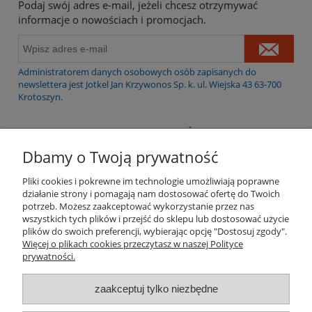
Podaj swój adres e-mail, jeżeli chcesz otrzymywać
informacje o nowościach i promocjach.
Administratorem danych osobowych osób zapisanych do
newslettera jest Jotkel Jan Krzywonos Sp. k. ul. Wiejska 43 63-700
Krotoszyn.
WARUNKI ZAKUPÓW
Dbamy o Twoją prywatność
NAJCZĘSTSZE PYTANIA
Pliki cookies i pokrewne im technologie umożliwiają poprawne
działanie strony i pomagają nam dostosować ofertę do Twoich
OBSŁUGA PO SPRZEDAZY
potrzeb. Możesz zaakceptować wykorzystanie przez nas
wszystkich tych plików i przejść do sklepu lub dostosować użycie
plików do swoich preferencji, wybierając opcję "Dostosuj zgody".
MOJE KONTO
Więcej o plikach cookies przeczytasz w naszej Polityce
prywatności.
INFORMACJE O SKLEPIE
zaakceptuj tylko niezbędne