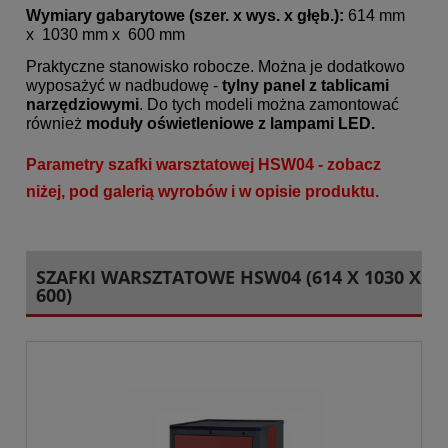
Wymiary gabarytowe (szer. x wys. x głęb.):
614 mm
x
1030 mm x
600 mm
Praktyczne stanowisko robocze. Można je dodatkowo
wyposażyć w nadbudowę -
tylny panel z tablicami
narzędziowymi
. Do tych modeli można zamontować
również
moduły oświetleniowe z lampami LED.
Parametry szafki warsztatowej HSW04 - zobacz
niżej, pod galerią wyrobów
i w opisie produktu.
SZAFKI WARSZTATOWE HSW04 (614 X 1030 X
600)