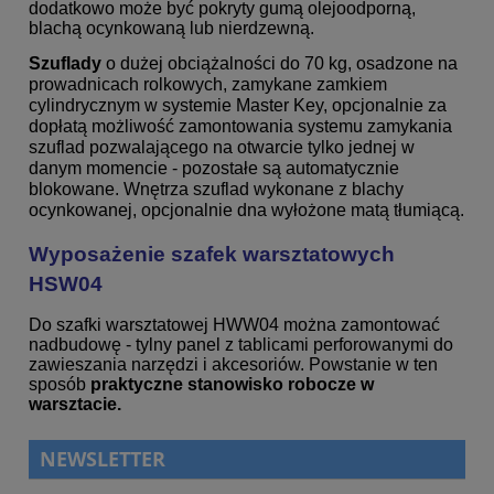
dodatkowo może być pokryty gumą olejoodporną,
blachą ocynkowaną lub nierdzewną.
Szuflady
o dużej obciążalności do 70 kg, osadzone na
prowadnicach rolkowych, zamykane zamkiem
cylindrycznym w systemie Master Key,
opcjonalnie za
dopłatą możliwość zamontowania systemu zamykania
szuflad pozwalającego na otwarcie tylko jednej w
danym momencie - pozostałe są automatycznie
blokowane. W
nętrza szuflad wykonane z blachy
ocynkowanej, opcjonalnie dna wyłożone matą tłumiącą.
Wyposażenie szafek warsztatowych
HSW04
Do szafki warsztatowej HWW04 można zamontować
nadbudowę - tylny panel z tablicami perforowanymi do
zawieszania narzędzi i akcesoriów. Powstanie w ten
sposób
praktyczne stanowisko robocze w
warsztacie.
NEWSLETTER