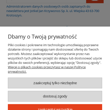
Administratorem danych osobowych osób zapisanych do
newslettera jest Jotkel Jan Krzywonos Sp. k. ul. Wiejska 43 63-700
Krotoszyn.
WARUNKI ZAKUPÓW
Dbamy o Twoją prywatność
NAJCZĘSTSZE PYTANIA
Pliki cookies i pokrewne im technologie umożliwiają poprawne
działanie strony i pomagają nam dostosować ofertę do Twoich
OBSŁUGA PO SPRZEDAZY
potrzeb. Możesz zaakceptować wykorzystanie przez nas
wszystkich tych plików i przejść do sklepu lub dostosować użycie
plików do swoich preferencji, wybierając opcję "Dostosuj zgody".
MOJE KONTO
Więcej o plikach cookies przeczytasz w naszej Polityce
prywatności.
INFORMACJE O SKLEPIE
zaakceptuj tylko niezbędne
dostosuj zgody
JOTKEL Jan Krzywonos Spółka komandytowa
siedziba:
PL 63-700 Krotoszyn, ul. W
iejska 43
zaakceptuj wszystkie