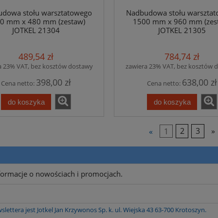
dowa stołu warsztatowego
Nadbudowa stołu warszta
0 mm x 480 mm (zestaw)
1500 mm x 960 mm (zes
JOTKEL 21304
JOTKEL 21305
489,54 zł
784,74 zł
a 23% VAT, bez kosztów dostawy
zawiera 23% VAT, bez kosztów 
398,00 zł
638,00 zł
Cena netto:
Cena netto:
do koszyka
do koszyka
«
1
2
3
»
nformacje o nowościach i promocjach.
tera jest Jotkel Jan Krzywonos Sp. k. ul. Wiejska 43 63-700 Krotoszyn.