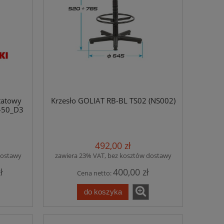
tatowy
Krzesło GOLIAT RB-BL TS02 (NS002)
450_D3
492,00 zł
dostawy
zawiera 23% VAT, bez kosztów dostawy
ł
400,00 zł
Cena netto:
do koszyka