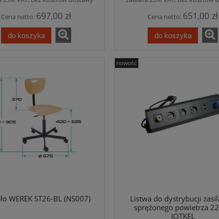
697,00 zł
651,00 zł
Cena netto:
Cena netto:
do koszyka
do koszyka
nowość
isty i paczki - 23001 - Jotkel
Skrzynka na listy i paczki - 23002 - Jo
D
D
1 291,50 zł
1 494,45 zł
do koszyka
do koszyka
sło WEREK ST26-BL (NS007)
Listwa do dystrybucji zasil
sprężonego powietrza 2
JOTKEL