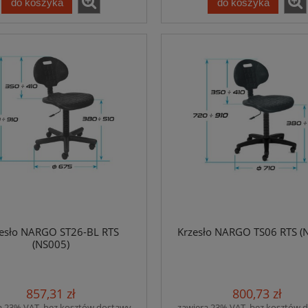
do koszyka
do koszyka
esło NARGO ST26-BL RTS
Krzesło NARGO TS06 RTS (
(NS005)
857,31 zł
800,73 zł
a 23% VAT, bez kosztów dostawy
zawiera 23% VAT, bez kosztów 