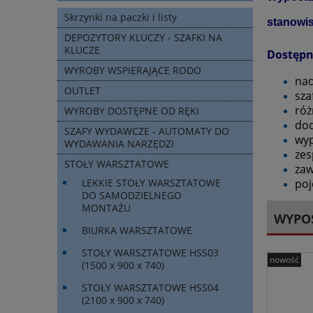
Skrzynki na paczki i listy
stanowi
DEPOZYTORY KLUCZY - SZAFKI NA
KLUCZE
Dostępn
WYROBY WSPIERAJĄCE RODO
nad
OUTLET
sza
róż
WYROBY DOSTĘPNE OD RĘKI
dod
SZAFY WYDAWCZE - AUTOMATY DO
wyp
WYDAWANIA NARZĘDZI
zes
STOŁY WARSZTATOWE
zaw
poj
LEKKIE STOŁY WARSZTATOWE
DO SAMODZIELNEGO
MONTAŻU
WYPO
BIURKA WARSZTATOWE
STOŁY WARSZTATOWE HSS03
nowość
(1500 x 900 x 740)
STOŁY WARSZTATOWE HSS04
(2100 x 900 x 740)