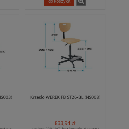
do koszyka
NS003)
Krzesło WEREK FB ST26-BL (NS008)
833,94 zł
dostawy
zawiera 23% VAT, bez kosztów dostawy