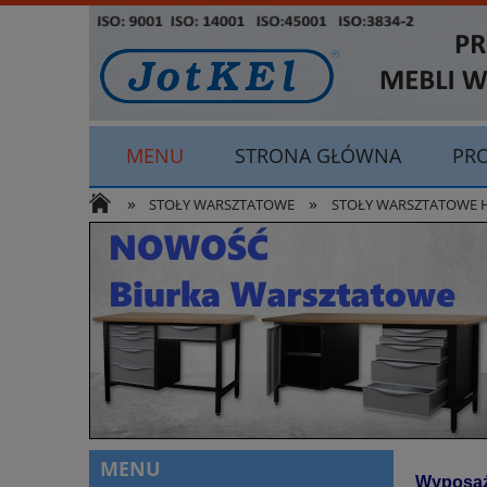
MENU
STRONA GŁÓWNA
PR
»
»
ODSTĄP OD UMOWY TUTAJ
STOŁY WARSZTATOWE
STOŁY WARSZTATOWE HSS
MENU
Wyposaż