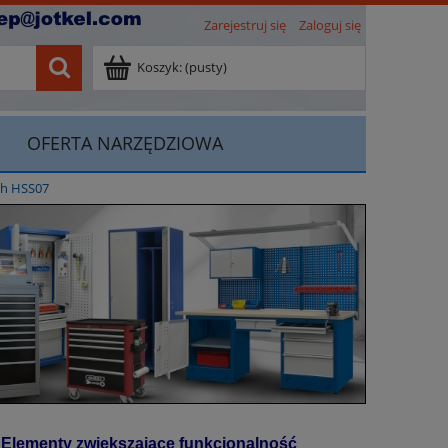
Zarejestruj się
Zaloguj się
Koszyk:
(pusty)
OFERTA NARZĘDZIOWA
ch HSS07
Elementy zwiększające
funkcjonalność