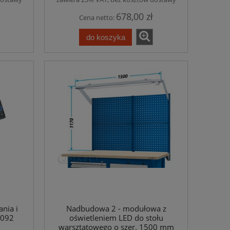
678,00 zł
Cena netto:
do koszyka
tkel
Skrzynka na listy i paczki - 23002 - Jotkel
Skrzynka na listy i p
1 494,45 zł
1 291
do koszyka
do ko
ania i
Nadbudowa 2 - modułowa z
2092
oświetleniem LED do stołu
warsztatowego o szer. 1500 mm