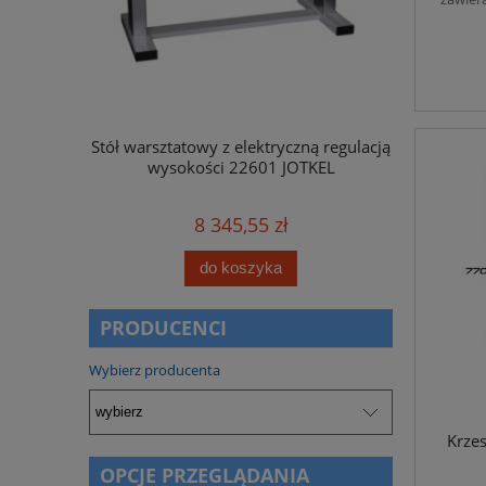
ną regulacją
Stół warsztatowy z elektryczną regulacją
Skrzynka na l
OTKEL
wysokości 22601 JOTKEL
8 345,55 zł
do koszyka
PRODUCENCI
Wybierz producenta
Krze
OPCJE PRZEGLĄDANIA