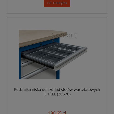
do koszyka
Podziałka niska do szuflad stołów warsztatowych
JOTKEL (20670)
190,65 zł