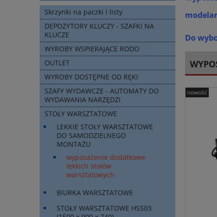
Skrzynki na paczki i listy
modelar
DEPOZYTORY KLUCZY - SZAFKI NA
KLUCZE
Do wybor
WYROBY WSPIERAJĄCE RODO
WYPO
OUTLET
WYROBY DOSTĘPNE OD RĘKI
SZAFY WYDAWCZE - AUTOMATY DO
nowość
WYDAWANIA NARZĘDZI
STOŁY WARSZTATOWE
LEKKIE STOŁY WARSZTATOWE
DO SAMODZIELNEGO
MONTAŻU
wyposażenie dodatkowe
lekkich stołów
warsztatowych
BIURKA WARSZTATOWE
STOŁY WARSZTATOWE HSS03
(1500 x 900 x 740)