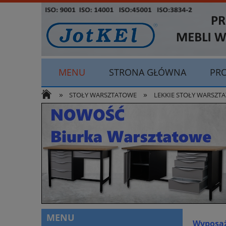
MENU
STRONA GŁÓWNA
PR
»
»
ODSTĄP OD UMOWY TUTAJ
STOŁY WARSZTATOWE
LEKKIE STOŁY WARSZ
MENU
Wyposaż