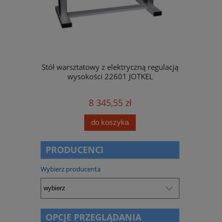
ną regulacją
Stół warsztatowy z elektryczną regulacją
Skrzynka na l
OTKEL
wysokości 22601 JOTKEL
8 345,55 zł
do koszyka
PRODUCENCI
Wybierz producenta
OPCJE PRZEGLĄDANIA