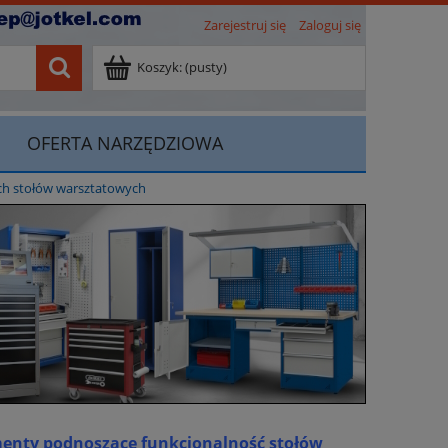
Zarejestruj się
Zaloguj się
Koszyk:
(pusty)
OFERTA NARZĘDZIOWA
ch stołów warsztatowych
menty podnoszące funkcjonalność stołów