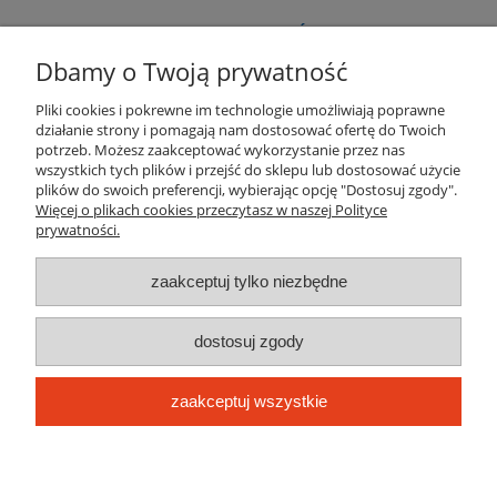
WARUNKI ZAKUPÓW
Dbamy o Twoją prywatność
NAJCZĘSTSZE PYTANIA
Pliki cookies i pokrewne im technologie umożliwiają poprawne
działanie strony i pomagają nam dostosować ofertę do Twoich
OBSŁUGA PO SPRZEDAZY
potrzeb. Możesz zaakceptować wykorzystanie przez nas
wszystkich tych plików i przejść do sklepu lub dostosować użycie
plików do swoich preferencji, wybierając opcję "Dostosuj zgody".
MOJE KONTO
Więcej o plikach cookies przeczytasz w naszej Polityce
prywatności.
INFORMACJE O SKLEPIE
zaakceptuj tylko niezbędne
dostosuj zgody
JOTKEL Jan Krzywonos Spółka komandytowa
siedziba:
PL 63-700 Krotoszyn, ul. W
iejska 43
zaakceptuj wszystkie
62 725 22 91,
NIP: 621-181-34-30
62 725 22 95
REGON: 302780961
sklep@jotkel.com
KRS: 0000517804
pokaż pełną wersję strony