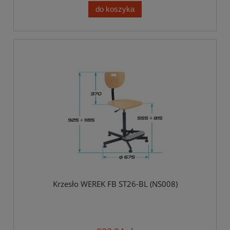
do koszyka
Krzesło WEREK FB ST26-BL (NS008)