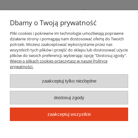
WARUNKI ZAKUPÓW
Dbamy o Twoją prywatność
NAJCZĘSTSZE PYTANIA
Pliki cookies i pokrewne im technologie umożliwiają poprawne
działanie strony i pomagają nam dostosować ofertę do Twoich
OBSŁUGA PO SPRZEDAZY
potrzeb. Możesz zaakceptować wykorzystanie przez nas
wszystkich tych plików i przejść do sklepu lub dostosować użycie
plików do swoich preferencji, wybierając opcję "Dostosuj zgody".
MOJE KONTO
Więcej o plikach cookies przeczytasz w naszej Polityce
prywatności.
INFORMACJE O SKLEPIE
zaakceptuj tylko niezbędne
dostosuj zgody
JOTKEL Jan Krzywonos Spółka komandytowa
siedziba:
PL 63-700 Krotoszyn, ul. W
iejska 43
zaakceptuj wszystkie
62 725 22 91,
NIP: 621-181-34-30
62 725 22 95
REGON: 302780961
sklep@jotkel.com
KRS: 0000517804
pokaż pełną wersję strony